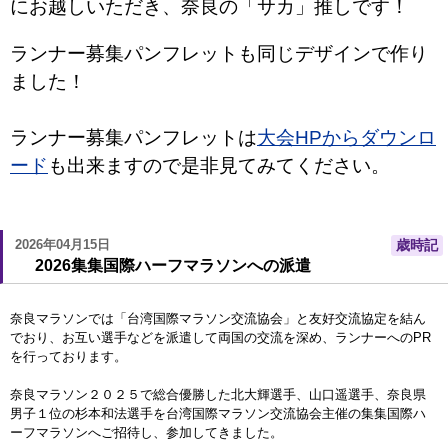
にお越しいただき、奈良の「サカ」推しです！
ランナー募集パンフレットも同じデザインで作り
ました！
ランナー募集パンフレットは
大会HPからダウンロ
ード
も出来ますので是非見てみてください。
2026年04月15日
歳時記
2026集集国際ハーフマラソンへの派遣
奈良マラソンでは「台湾国際マラソン交流協会」と友好交流協定を結ん
でおり、お互い選手などを派遣して両国の交流を深め、ランナーへのPR
を行っております。
奈良マラソン２０２５で総合優勝した北大輝選手、山口遥選手、奈良県
男子１位の杉本和法選手を台湾国際マラソン交流協会主催の集集国際ハ
ーフマラソンへご招待し、参加してきました。