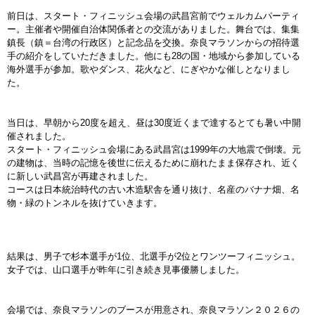
前日は、スタート・フィニッシュ会場の武昌宮前でウェルカムパーティ
ー。主催者や開催自治体関係者との交流がありました。舞台では、集集
鎮長（鎮＝台湾の行政区）と記念品を交換。奈良マラソンからの招待選
手の紹介をしていただきました。他にも28の国・地域から参加している
海外選手が参加。歌やダンス、花火など、にぎやかな催しとなりまし
た。
当日は、早朝から20度を超え、昼は30度近くまで達するとても暑い中開
催されました。
スタート・フィニッシュ会場にある武昌宮は1999年の大地震で倒壊。元
の建物は、当時の記憶を後世に伝えるために崩れたまま保存され、近く
に新しい武昌宮が再建されました。
コースは日本統治時代の古い木造駅舎を通り抜け、名産のバナナ畑、名
物・緑のトンネルを抜けていきます。
結果は、男子で杉本選手が1位、北選手が2位とワンツーフィニッシュ。
女子では、山口選手が昨年に引き続き見事優勝しました。
会場では、奈良マラソンのブースが用意され、奈良マラソン２０２６の