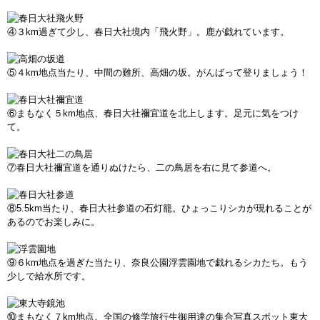
④３km過ぎて少し、春日大社境内「飛火野」。鹿が戯れています。
⑤４km地点当たり、中間の難所、高畑の坂。がんばって登りましょう！
⑥まもなく５km地点、春日大社禰宜道を北上します。足元に気をつけ
て。
⑦春日大社禰宜道を通りぬけたら、二の鳥居を右に見て参道へ。
⑧5.5km当たり、春日大社参道の石灯籠。ひょっこりシカが現れることが
あるのでお楽しみに。
⑨６km地点を過ぎた当たり、奈良公園浮雲園地で戯れるシカたち。もう
少しで給水所です。
⑩まもなく７km地点。全国の修学旅行生御用達の集合写真スポット東大