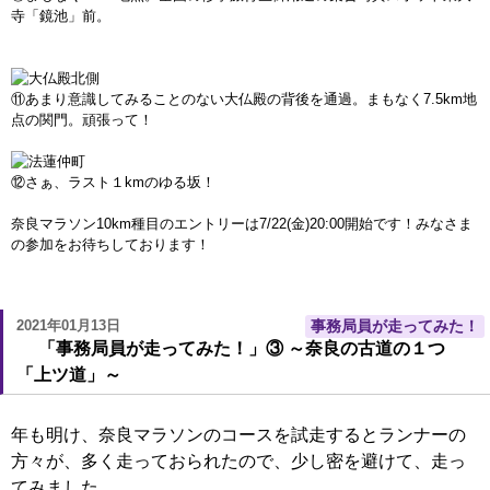
寺「鏡池」前。
⑪あまり意識してみることのない大仏殿の背後を通過。まもなく7.5km地
点の関門。頑張って！
⑫さぁ、ラスト１kmのゆる坂！
奈良マラソン10km種目のエントリーは7/22(金)20:00開始です！みなさま
の参加をお待ちしております！
2021年01月13日
事務局員が走ってみた！
「事務局員が走ってみた！」③ ～奈良の古道の１つ
「上ツ道」～
年も明け、奈良マラソンのコースを試走するとランナーの
方々が、多く走っておられたので、少し密を避けて、走っ
てみました。