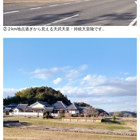
②２km地点過ぎから見える天武天皇・持統天皇陵です。