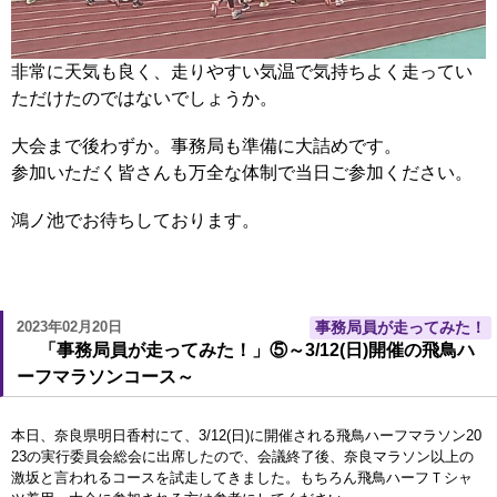
非常に天気も良く、走りやすい気温で気持ちよく走ってい
ただけたのではないでしょうか。
大会まで後わずか。事務局も準備に大詰めです。
参加いただく皆さんも万全な体制で当日ご参加ください。
鴻ノ池でお待ちしております。
2023年02月20日
事務局員が走ってみた！
「事務局員が走ってみた！」⑤～3/12(日)開催の飛鳥ハ
ーフマラソンコース～
本日、奈良県明日香村にて、3/12(日)に開催される飛鳥ハーフマラソン20
23の実行委員会総会に出席したので、会議終了後、奈良マラソン以上の
激坂と言われるコースを試走してきました。もちろん飛鳥ハーフＴシャ