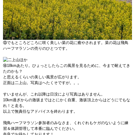
⑬でもところどころに咲く美しい菜の花に癒やされます。菜の花は飛鳥
ハーフマラソンの売りのひとつです。
⑭18kmあたり。ひょっとしたらこの風景を見るために、今まで耐えてき
たのかも？
と思えるくらいの美しい風景が広がります。
正面は二上山。写真はへたくそですが。。。
すいませんが、これ以降は日没により写真はありません。
10km過ぎからの激坂まではとにかく自重、激坂頂上からはどうにでもな
れ！と走る。
以上で無責任なアドバイスを終わります。
飛鳥ハーフマラソン参加者のみなさま、くれぐれもケガのないように練
習＆体調管理して本番に臨んでください。
奈良でお待ちしております！