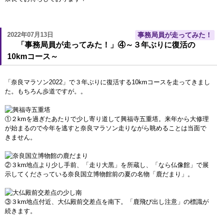
2022年07月13日
事務局員が走ってみた！
「事務局員が走ってみた！」④～３年ぶりに復活の
10kmコース～
「奈良マラソン2022」で３年ぶりに復活する10kmコースを走ってきまし
た。もちろん歩道ですが。。
①２kmを過ぎたあたりで少し寄り道して興福寺五重塔。来年から大修理
が始まるので今年を逃すと奈良マラソン走りながら眺めることは当面で
きません。
②３km地点より少し手前、「走り大黒」を所蔵し、「なら仏像館」で展
示してくださっている奈良国立博物館前の夏の名物「鹿だまり」。
③３km地点付近、大仏殿前交差点を南下。「鹿飛び出し注意」の標識が
続きます。