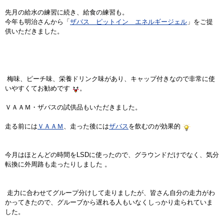
先月の給水の練習に続き、給食の練習も。
今年も明治さんから「
ザバス ピットイン エネルギージェル
」をご提
供いただきました。
梅味、ピーチ味、栄養ドリンク味があり、キャップ付きなので非常に使
いやすくてお勧めです
。
ＶＡＡＭ・ザバスの試供品もいただきました。
走る前には
ＶＡＡＭ
、走った後には
ザバス
を飲むのが効果的
今月はほとんどの時間をLSDに使ったので、グラウンドだけでなく、気分
転換に外周路も走ったりしました 。
走力に合わせてグループ分けして走りましたが、皆さん自分の走力がわ
かってきたので、グループから遅れる人もいなくしっかり走られていま
した。