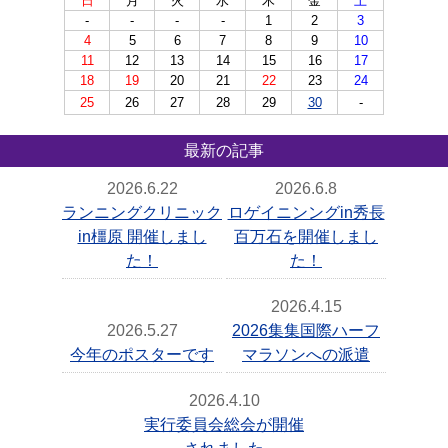
日
月
火
水
木
金
土
-
-
-
-
1
2
3
4
5
6
7
8
9
10
11
12
13
14
15
16
17
18
19
20
21
22
23
24
25
26
27
28
29
30
-
最新の記事
2026.6.22
2026.6.8
ランニングクリニック
ロゲイニンングin秀長
in橿原 開催しまし
百万石を開催しまし
た！
た！
2026.4.15
2026.5.27
2026集集国際ハーフ
今年のポスターです
マラソンへの派遣
2026.4.10
実行委員会総会が開催