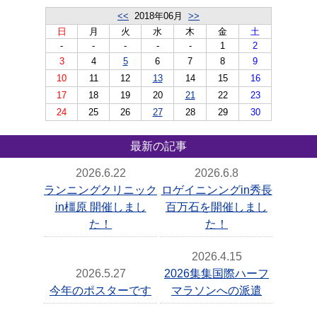
<<
2018年06月
>>
日
月
火
水
木
金
土
-
-
-
-
-
1
2
3
4
5
6
7
8
9
10
11
12
13
14
15
16
17
18
19
20
21
22
23
24
25
26
27
28
29
30
最新の記事
2026.6.22
2026.6.8
ランニングクリニック
ロゲイニンングin秀長
in橿原 開催しまし
百万石を開催しまし
た！
た！
2026.4.15
2026.5.27
2026集集国際ハーフ
今年のポスターです
マラソンへの派遣