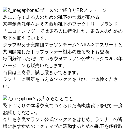
ブースのご紹介とPRメッセージ
足に力を！走る人のための靴下の常識が変わる！
来年創業
71
年を迎える西垣靴下のファクトリーブランド
「エコノレッグ」では走る人に特化した、走る人のための
靴下を揃えています。
クラブ型女子実業団マラソンチーム
NARA-X
アスリートと
共同開発したトップランナー対応の走る靴下も登場！
毎回好評いただいている奈良マラソン公式ソックス
2023
年
バージョンも販売いたします。
当日は全商品、試し履きができます。
ランナーに勇気を与えるソックスをぜひ、ご体験くださ
い。
お店からひとこと
靴下づくりの本場奈良でつくられた高機能靴下をぜひ一度
お試しください。
今年も奈良マラソン公式ソックスをはじめ、ランナーの皆
様におすすめのアクティブに活動するための靴下を多数取