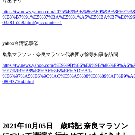
り出そう
https://tw.news.yahoo.com/2025%E9%9B%86%E9%9B%
%E8%B7%91%E5%87%BA%E5%81%A5%E5%BA%B7%E6%96
032815558.html?guccounter=1
yahoo台湾記事②
集集マラソン・奈良マラソン代表団が徐県知事を訪問
https://tw.news.yahoo.com/%E9%9B%86%E9%9B%86%E9%
%E7%9B%B8%E8%A6%8B%E6%AD%A1-
%E6%97%A5%E6%9C%AC%E5%A5%88%E8%89%AF%E9%A
080937564.html
2021年10月05日
歳時記
奈良マラソン